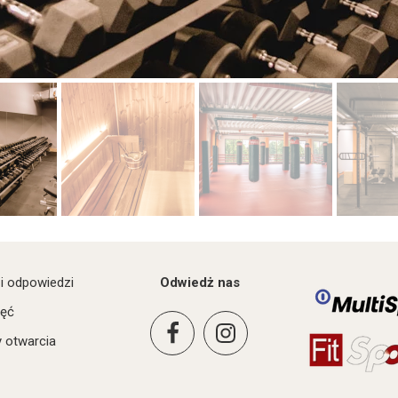
 i odpowiedzi
Odwiedż nas
jęć
 otwarcia