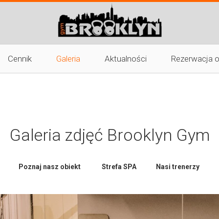
Cennik
Galeria
Aktualności
Rezerwacja o
Nasz obiekt
Pliki do pobrania
Strefa SPA
Trenerzy
Galeria zdjęć Brooklyn Gym
Poznaj nasz obiekt
Strefa SPA
Nasi trenerzy